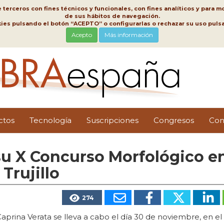
erceros con fines técnicos y funcionales, con fines analíticos y para mo
de sus hábitos de navegación.
kies pulsando el botón “ACEPTO” o configurarlas o rechazar su uso pu
Acepto
Más información
ctos
Tecnología
Suscripciones
Congresos
Con
 su X Concurso Morfológico en
Trujillo
274
aprina Verata se lleva a cabo el día 30 de noviembre, en e