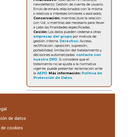
newsletter(s). Gestión de cuenta de usuario.
Envío de emails relacionados con la misma
o relativos a intereses similares o asociados.
Conservación:
mientras dure la relación
con Ud., o mientras sea necesario para llevar
a cabo las finalidades especificadas.
Cesión:
Los datos pueden cederse a otras
empresas del grupo
por motivos de
gestión interna.
Derechos:
Acceso,
rectificación, oposición, supresión,
portabilidad, limitación del tratatamiento y
decisiones automatizadas:
contacte con
nuestro DPD
. Si considera que el
tratamiento no se ajusta a la normativa
vigente, puede presentar reclamación ante
la
AEPD
.
Más información:
Política de
Protección de Datos
.
egal
ción de datos
a de cookies