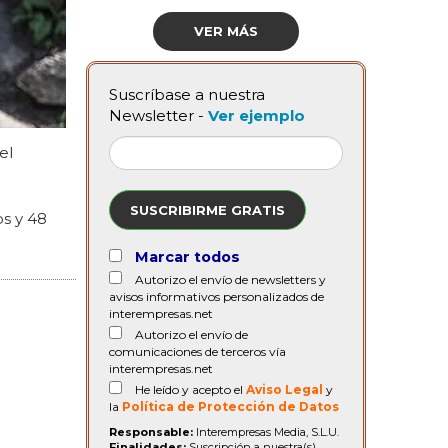
VER MÁS
Suscríbase a nuestra
Newsletter -
Ver ejemplo
el
SUSCRIBIRME GRATIS
os y 48
Marcar todos
Autorizo el envío de newsletters y
avisos informativos personalizados de
interempresas.net
Autorizo el envío de
comunicaciones de terceros vía
interempresas.net
He leído y acepto el
Aviso Legal
y
la
Política de Protección de Datos
Responsable:
Interempresas Media, S.L.U.
Finalidades:
Suscripción a nuestra(s)