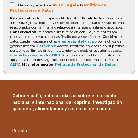
He leído y acepto el
Aviso Legal
y la
Política de
Protección de Datos
Responsable:
Interempresas Media, S.L.U.
Finalidades:
Suscripción
a nuestra(s) newsletter(s). Gestión de cuenta de usuario. Envío de emails
relacionados con la misma o relativos a intereses similares o asociados.
Conservación:
mientras dure la relación con Ud., o mientras sea
necesario para llevar a cabo las finalidades especificadas.
Cesión:
Los
datos pueden cederse a otras
empresas del grupo
por motivos de
gestión interna.
Derechos:
Acceso, rectificación, oposición, supresión,
portabilidad, limitación del tratatamiento y decisiones automatizadas:
contacte con nuestro DPD
. Si considera que el tratamiento no se
ajusta a la normativa vigente, puede presentar reclamación ante la
AEPD
.
Más información:
Política de Protección de Datos
.
Cabraespaña, noticias diarias sobre el mercado
nacional e internacional del caprino, investigación
ganadera, alimentación y sistemas de manejo.
Revista