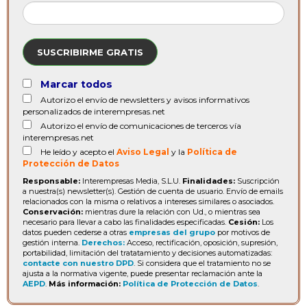
SUSCRIBIRME GRATIS
Marcar todos
Autorizo el envío de newsletters y avisos informativos
personalizados de interempresas.net
Autorizo el envío de comunicaciones de terceros vía
interempresas.net
He leído y acepto el
Aviso Legal
y la
Política de
Protección de Datos
Responsable:
Interempresas Media, S.L.U.
Finalidades:
Suscripción
a nuestra(s) newsletter(s). Gestión de cuenta de usuario. Envío de emails
relacionados con la misma o relativos a intereses similares o asociados.
Conservación:
mientras dure la relación con Ud., o mientras sea
necesario para llevar a cabo las finalidades especificadas.
Cesión:
Los
datos pueden cederse a otras
empresas del grupo
por motivos de
gestión interna.
Derechos:
Acceso, rectificación, oposición, supresión,
portabilidad, limitación del tratatamiento y decisiones automatizadas:
contacte con nuestro DPD
. Si considera que el tratamiento no se
ajusta a la normativa vigente, puede presentar reclamación ante la
AEPD
.
Más información:
Política de Protección de Datos
.