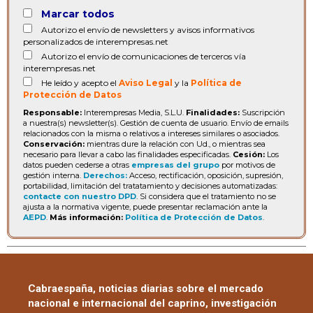
Marcar todos
Autorizo el envío de newsletters y avisos informativos
personalizados de interempresas.net
Autorizo el envío de comunicaciones de terceros vía
interempresas.net
He leído y acepto el
Aviso Legal
y la
Política de
Protección de Datos
Responsable:
Interempresas Media, S.L.U.
Finalidades:
Suscripción
a nuestra(s) newsletter(s). Gestión de cuenta de usuario. Envío de emails
relacionados con la misma o relativos a intereses similares o asociados.
Conservación:
mientras dure la relación con Ud., o mientras sea
necesario para llevar a cabo las finalidades especificadas.
Cesión:
Los
datos pueden cederse a otras
empresas del grupo
por motivos de
gestión interna.
Derechos:
Acceso, rectificación, oposición, supresión,
portabilidad, limitación del tratatamiento y decisiones automatizadas:
contacte con nuestro DPD
. Si considera que el tratamiento no se
ajusta a la normativa vigente, puede presentar reclamación ante la
AEPD
.
Más información:
Política de Protección de Datos
.
Cabraespaña, noticias diarias sobre el mercado
nacional e internacional del caprino, investigación