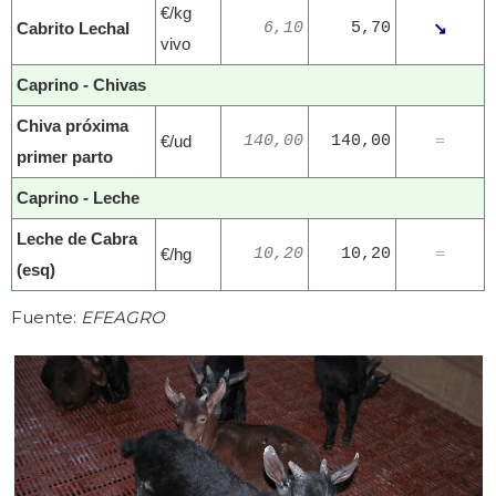
€/kg
Cabrito Lechal
6,10
5,70
↘
vivo
Caprino - Chivas
Chiva próxima
€/ud
140,00
140,00
=
primer parto
Caprino - Leche
Leche de Cabra
€/hg
10,20
10,20
=
(esq)
Fuente:
EFEAGRO