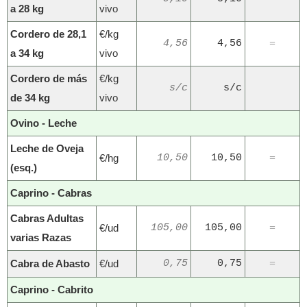
a 28 kg
vivo
Cordero de 28,1
€/kg
4,56
4,56
=
a 34 kg
vivo
Cordero de más
€/kg
s/c
s/c
de 34 kg
vivo
Ovino - Leche
Leche de Oveja
€/hg
10,50
10,50
=
(esq.)
Caprino - Cabras
Cabras Adultas
€/ud
105,00
105,00
=
varias Razas
Cabra de Abasto
€/ud
0,75
0,75
=
Caprino - Cabrito