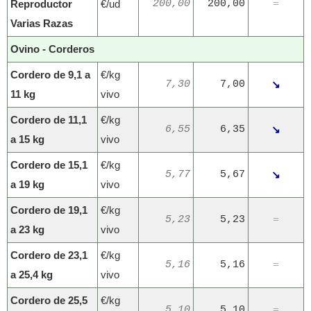
Reproductor
€/ud
200,00
200,00
=
Varias Razas
Ovino - Corderos
Cordero de 9,1 a
€/kg
7,30
7,00
↘
11 kg
vivo
Cordero de 11,1
€/kg
6,55
6,35
↘
a 15 kg
vivo
Cordero de 15,1
€/kg
5,77
5,67
↘
a 19 kg
vivo
Cordero de 19,1
€/kg
5,23
5,23
=
a 23 kg
vivo
Cordero de 23,1
€/kg
5,16
5,16
=
a 25,4 kg
vivo
Cordero de 25,5
€/kg
5,10
5,10
=