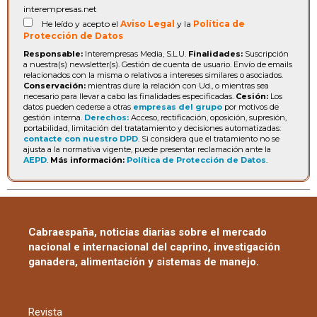
interempresas.net
He leído y acepto el
Aviso Legal
y la
Política de
Protección de Datos
Responsable:
Interempresas Media, S.L.U.
Finalidades:
Suscripción
a nuestra(s) newsletter(s). Gestión de cuenta de usuario. Envío de emails
relacionados con la misma o relativos a intereses similares o asociados.
Conservación:
mientras dure la relación con Ud., o mientras sea
necesario para llevar a cabo las finalidades especificadas.
Cesión:
Los
datos pueden cederse a otras
empresas del grupo
por motivos de
gestión interna.
Derechos:
Acceso, rectificación, oposición, supresión,
portabilidad, limitación del tratatamiento y decisiones automatizadas:
contacte con nuestro DPD
. Si considera que el tratamiento no se
ajusta a la normativa vigente, puede presentar reclamación ante la
AEPD
.
Más información:
Política de Protección de Datos
.
Cabraespaña, noticias diarias sobre el mercado
nacional e internacional del caprino, investigación
ganadera, alimentación y sistemas de manejo.
Revista