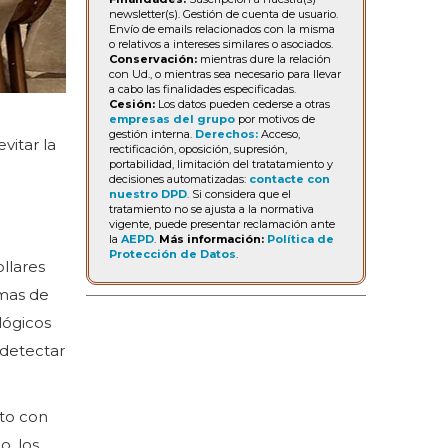
newsletter(s). Gestión de cuenta de usuario.
Envío de emails relacionados con la misma
o relativos a intereses similares o asociados.
Conservación:
mientras dure la relación
con Ud., o mientras sea necesario para llevar
a cabo las finalidades especificadas.
Cesión:
Los datos pueden cederse a otras
empresas del grupo
por motivos de
gestión interna.
Derechos:
Acceso,
vitar la
rectificación, oposición, supresión,
portabilidad, limitación del tratatamiento y
decisiones automatizadas:
contacte con
nuestro DPD
. Si considera que el
tratamiento no se ajusta a la normativa
vigente, puede presentar reclamación ante
la
AEPD
.
Más información:
Política de
Protección de Datos
.
ollares
emas de
lógicos
detectar
nto con
o, los