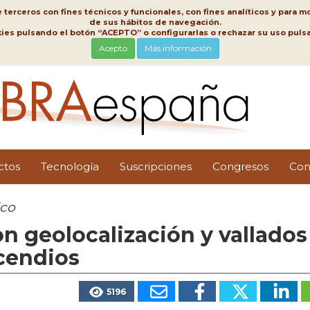
erceros con fines técnicos y funcionales, con fines analíticos y para mo
de sus hábitos de navegación.
kies pulsando el botón “ACEPTO” o configurarlas o rechazar su uso pu
Acepto
Más información
ctos
Tecnología
Suscripciones
Congresos
Con
ico
on geolocalización y vallados
ncendios
5196