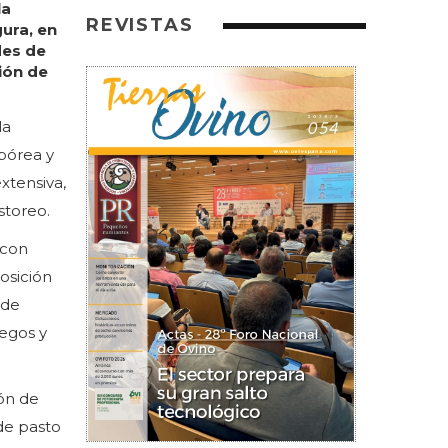
la
REVISTAS
gura, en
des de
ión de
la
rbórea y
xtensiva,
storeo.
 con
osición
 de
uegos y
ón de
de pasto