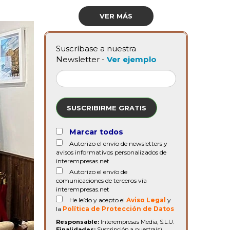
VER MÁS
Suscríbase a nuestra
Newsletter -
Ver ejemplo
SUSCRIBIRME GRATIS
Marcar todos
Autorizo el envío de newsletters y
avisos informativos personalizados de
interempresas.net
Autorizo el envío de
comunicaciones de terceros vía
interempresas.net
He leído y acepto el
Aviso Legal
y
la
Política de Protección de Datos
Responsable:
Interempresas Media, S.L.U.
Finalidades:
Suscripción a nuestra(s)