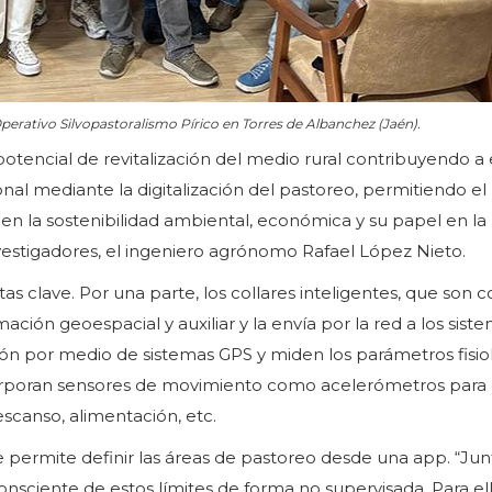
perativo Silvopastoralismo Pírico en Torres de Albanchez (Jaén).
tencial de revitalización del medio rural contribuyendo a e
nal mediante la digitalización del pastoreo, permitiendo el
en la sostenibilidad ambiental, económica y su papel en la
vestigadores, el ingeniero agrónomo Rafael López Nieto.
s clave. Por una parte, los collares inteligentes, que son c
ión geoespacial y auxiliar y la envía por la red a los sist
ión por medio de sistemas GPS y miden los parámetros fisio
corporan sensores de movimiento como acelerómetros para 
canso, alimentación, etc.
que permite definir las áreas de pastoreo desde una app. “Ju
nsciente de estos límites de forma no supervisada. Para ell