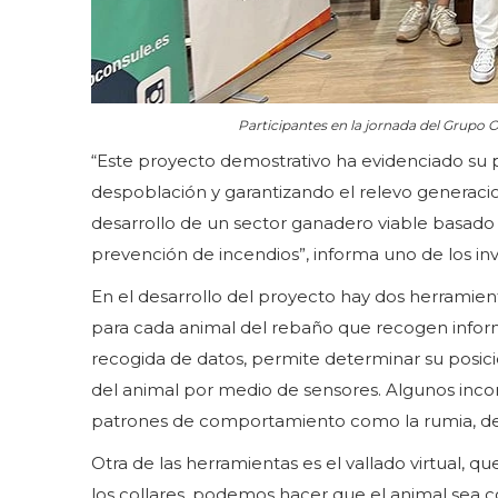
Participantes en la jornada del Grupo O
“Este proyecto demostrativo ha evidenciado su po
despoblación y garantizando el relevo generacio
desarrollo de un sector ganadero viable basado 
prevención de incendios”, informa uno de los in
En el desarrollo del proyecto hay dos herramienta
para cada animal del rebaño que recogen informac
recogida de datos, permite determinar su posic
del animal por medio de sensores. Algunos in
patrones de comportamiento como la rumia, des
Otra de las herramientas es el vallado virtual, 
los collares, podemos hacer que el animal sea co