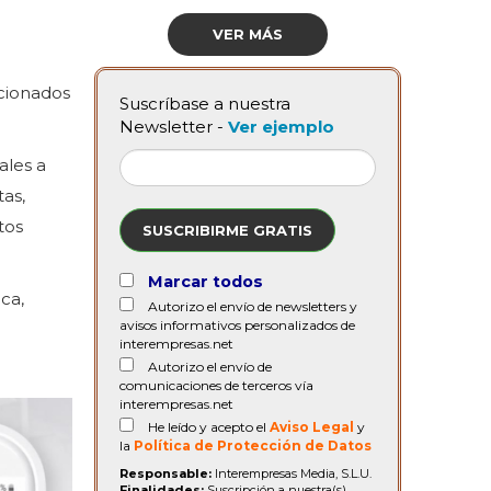
VER MÁS
acionados
Suscríbase a nuestra
Newsletter -
Ver ejemplo
ales a
tas,
tos
SUSCRIBIRME GRATIS
Marcar todos
ca,
Autorizo el envío de newsletters y
avisos informativos personalizados de
interempresas.net
Autorizo el envío de
comunicaciones de terceros vía
interempresas.net
He leído y acepto el
Aviso Legal
y
la
Política de Protección de Datos
Responsable:
Interempresas Media, S.L.U.
Finalidades:
Suscripción a nuestra(s)