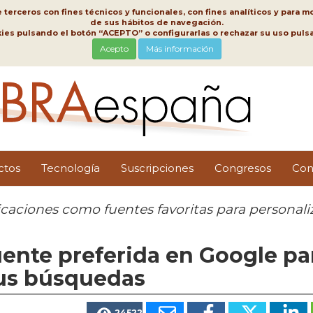
erceros con fines técnicos y funcionales, con fines analíticos y para mo
de sus hábitos de navegación.
kies pulsando el botón “ACEPTO” o configurarlas o rechazar su uso pu
Acepto
Más información
ctos
Tecnología
Suscripciones
Congresos
Con
aciones como fuentes favoritas para personali
ente preferida en Google pa
tus búsquedas
24522