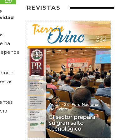
REVISTAS
s
ividad
as
se ha
 depende
rencia.
uestas
uentes
dera