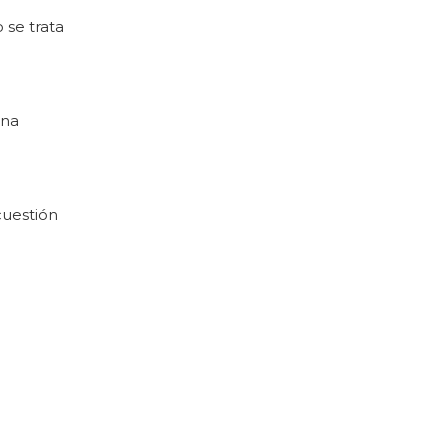
 se trata
una
cuestión